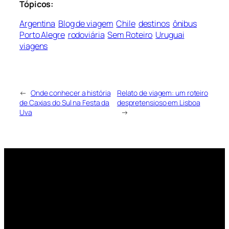
Tópicos:
Argentina
Blog de viagem
Chile
destinos
ônibus
Porto Alegre
rodoviária
Sem Roteiro
Uruguai
viagens
←
Onde conhecer a história
Relato de viagem: um roteiro
de Caxias do Sul na Festa da
despretensioso em Lisboa
Uva
→