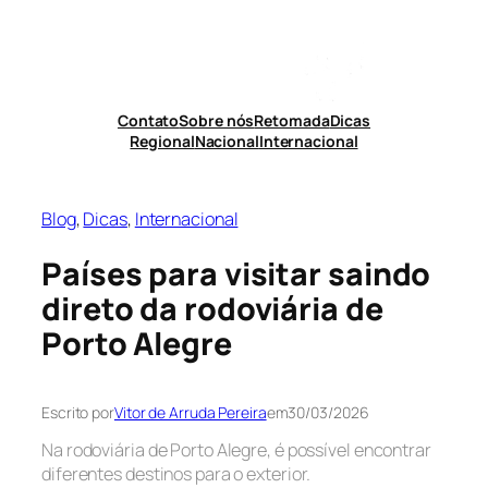
Pular
para
o
conteúdo
Contato
Sobre nós
Retomada
Dicas
Regional
Nacional
Internacional
Blog
, 
Dicas
, 
Internacional
Países para visitar saindo
direto da rodoviária de
Porto Alegre
Escrito por
Vitor de Arruda Pereira
em
30/03/2026
Na rodoviária de Porto Alegre, é possível encontrar
diferentes destinos para o exterior.