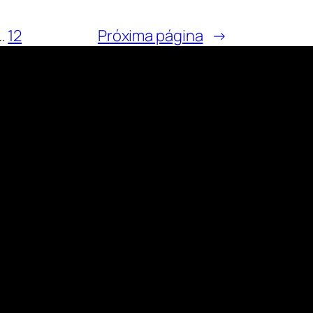
…
12
Próxima página
→