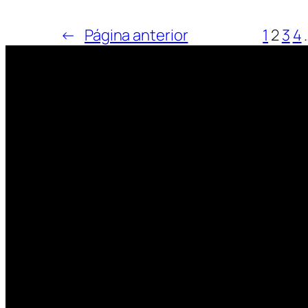
←
Página anterior
1
2
3
4