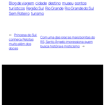
Blog de viagem
cidade
destino
museu
pontos
turísticos
Região Sul
Rio Grande
Rio Grande do Sul
Sem Roteiro
turismo
←
Princesa do Sul:
Com uma das praças mais bonitas do
conheça Pelotas
RS, Santo Ângelo impressiona quem
muito além dos
busca história e misticismo
→
doces