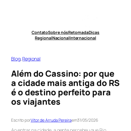
Pular
para
o
conteúdo
Contato
Sobre nós
Retomada
Dicas
Regional
Nacional
Internacional
Blog
, 
Regional
Além do Cassino: por que
a cidade mais antiga do RS
é o destino perfeito para
os viajantes
Escrito por
Vitor de Arruda Pereira
em
31/05/2026
Ao entrar na cidade, a gente percebeu que Rio