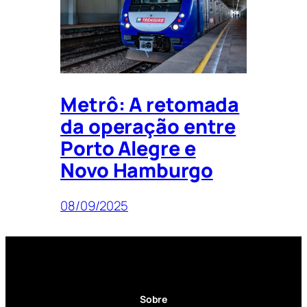
Metrô: A retomada
da operação entre
Porto Alegre e
Novo Hamburgo
08/09/2025
Sobre